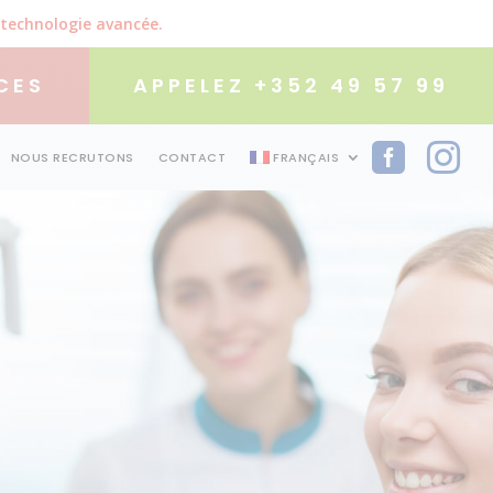
 technologie avancée.
CES
APPELEZ +352 49 57 99


NOUS RECRUTONS
CONTACT
FRANÇAIS