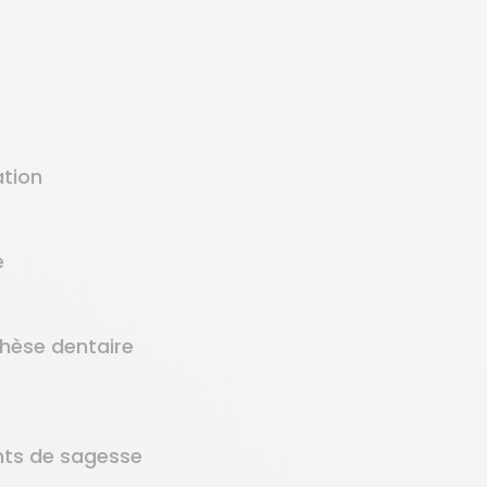
ation
e
thèse dentaire
nts de sagesse