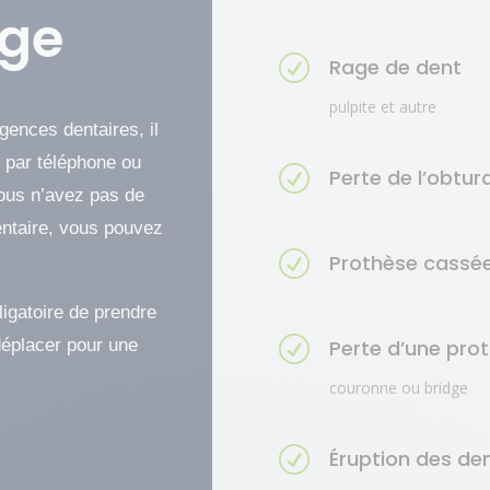
rge
R
Rage de dent
pulpite et autre
gences dentaires, il
e par téléphone ou
R
Perte de l’obtur
vous n’avez pas de
dentaire, vous pouvez
R
Prothèse cassé
ligatoire de prendre
R
déplacer pour une
Perte d’une pro
couronne ou bridge
R
Éruption des de