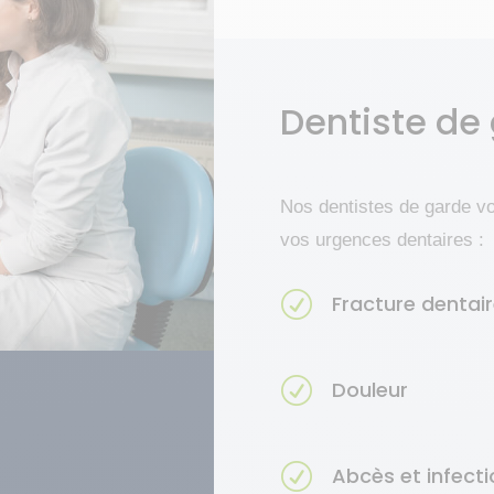
Dentiste de
Nos dentistes de garde vou
vos urgences dentaires :
R
Fracture dentai
R
Douleur
R
Abcès et infecti