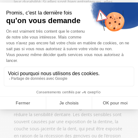
leur durabilité. Si elles sont bien entretenues, elles
peuvent durer de 10 à 15 ans, voire plus. Les facettes
en céramique sont particulièrement résistantes et sont
moins susceptibles de se fissurer ou de se décolorer
que les facettes en composite.
Il est important de noter que les facettes dentaires ne
sont pas indestructibles et peuvent s’user avec le
temps. Les patients doivent donc prendre soin de leurs
facettes en suivant une bonne hygiène bucco-dentaire
et en évitant de manger des aliments durs ou collants
qui pourraient endommager les facettes.
Réduction de la sensibilité
dentaire
Les facettes dentaires peuvent également aider à
réduire la sensibilité dentaire. Les dents sensibles sont
souvent causées par une exposition de la dentine, la
couche sous-jacente de la dent, qui peut être exposée
en raison de la récession des gencives ou de l’érosion