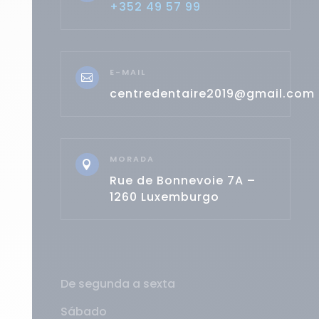
+352 49 57 99
E-MAIL

centredentaire2019@gmail.com
MORADA

Rue de Bonnevoie 7A –
1260 Luxemburgo
De segunda a sexta
Sábado