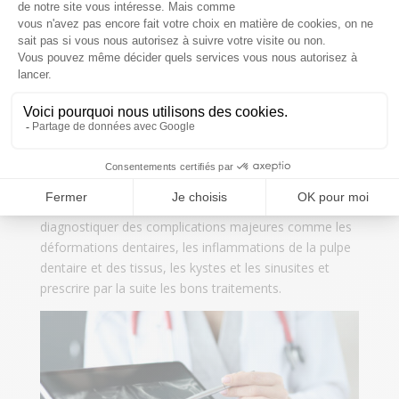
Radiographie panoramique
(Panorex)
Ce type de radiographie utilise un appareil spécial qui
permet d’avoir en un seul cliché net et précis une vue
d’ensemble de vos dents et des structures osseuses de
la partie maxillo-faciale. Le résultat sera une image en
3-D qui est plus performante que la radiographie
traditionnelle en 2-D. Cela permet d’afficher
directement l’image et de la sauvegarder sur un
ordinateur. Cette technique va aider votre praticien à
diagnostiquer des complications majeures comme les
déformations dentaires, les inflammations de la pulpe
dentaire et des tissus, les kystes et les sinusites et
prescrire par la suite les bons traitements.