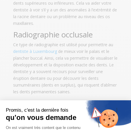
dents supérieures ou inférieures. Cela va aider votre
dentiste à voir s’il y a un des anomalies à l’extrémité de
la racine dentaire ou un problème au niveau des os
maxillaires.
Radiographie occlusale
Ce type de radiographie est utilisé pour permettre au
dentiste à Luxembourg
de mieux voir le palais et le
plancher buccal. Ainsi, cela va permettre de visualiser le
développement et la disposition exacte des dents. Le
dentiste y a souvent recours pour surveiller une
éruption dentaire ou pour découvrir les dents
surnuméraires (dents en surplus), qui risquent d’abîmer
les dents permanentes saines.
Cette technique de radiographie est aussi utilisée pour
diagnostiquer une fente palatine ou une fracture. Elle
permet aussi de localiser les kystes, abcès ou
excroissances difficiles à découvrir autrement.