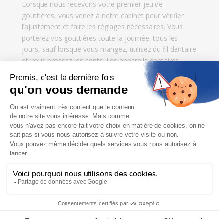
Lorsque nous recevons votre premier jeu de
gouttières, vous venez à notre cabinet pour vérifier
l’ajustement et faire les réglages nécessaires. Vous
porterez vos gouttières toute la journée, tous les
jours, sauf lorsque vous mangez, utilisez du fil dentaire
et vous brossez les dents. Les appareils dentaires
Invisalign étant amovibles, vous pourrez les retirer
brièvement chaque fois que vous en aurez besoin au
cours de la journée.
Le port d’Invisalign est facile et s’intègre parfaitement
dans votre journée normale. Lorsque vous recevrez
vos gouttières, vous placerez l’appareil dentaire
transparent sur vos dents. Vous porterez chaque jeu
de gouttières pendant deux semaines, puis vous
passerez au jeu de gouttières suivant. Au début, vos
gouttières seront très serrées car elles sont conçues
pour déplacer vos dents avec douceur et précision.
Après quelques jours, vos dents se déplaceront
progressivement vers leur nouvelle position. Vous