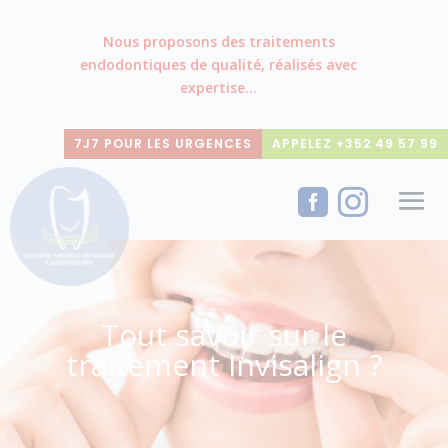
Nous proposons des traitements
endodontiques de qualité, réalisés avec
expertise...
7J7 POUR LES URGENCES
APPELEZ +352 49 57 99


Tout savoir sur le
traitement Invisalign ?